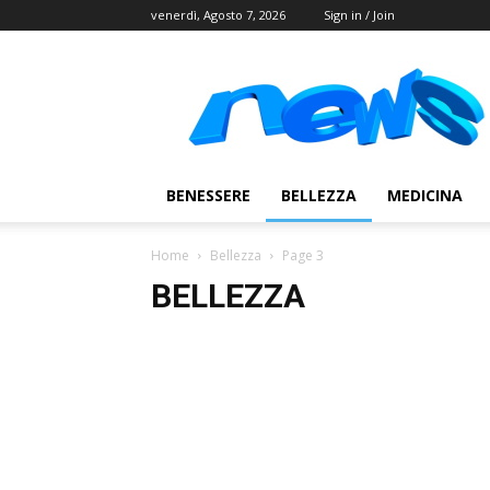
venerdì, Agosto 7, 2026
Sign in / Join
Postlink
BENESSERE
BELLEZZA
MEDICINA
Home
Bellezza
Page 3
BELLEZZA