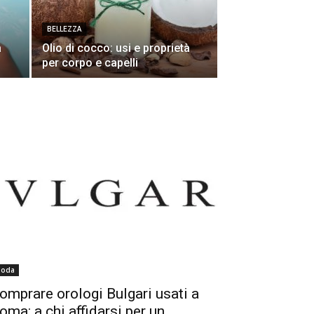
BELLEZZA
a
Olio di cocco: usi e proprietà
per corpo e capelli
oda
omprare orologi Bulgari usati a
oma: a chi affidarsi per un...