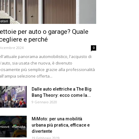
otori
ettoie per auto o garage? Quale
cegliere e perché
Dicembre 2024
0
ll'attuale panorama automobilistico, l'acquisto di
'auto, sia usata che nuova, è divenuto
cisamente più semplice grazie alla professionalità
all'ampia selezione offerta...
Dalle auto elettriche a The Big
Bang Theory: ecco come la...
9 Gennaio 2020
MiMoto: per una mobilità
urbana più pratica, efficace e
divertente
19 Febbraio 2019