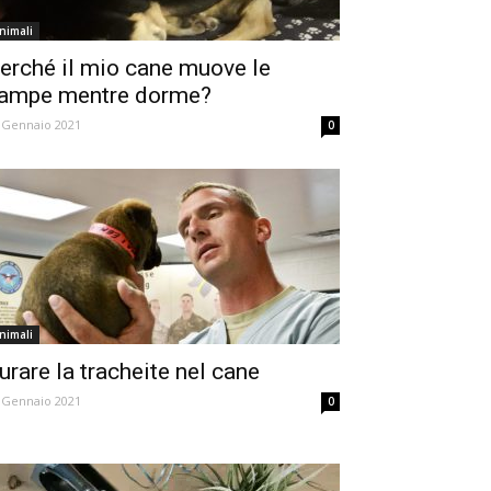
nimali
erché il mio cane muove le
ampe mentre dorme?
 Gennaio 2021
0
nimali
urare la tracheite nel cane
 Gennaio 2021
0