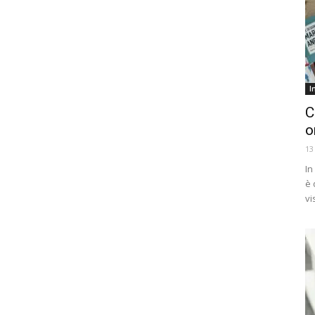
I
C
o
13
In
è 
vi