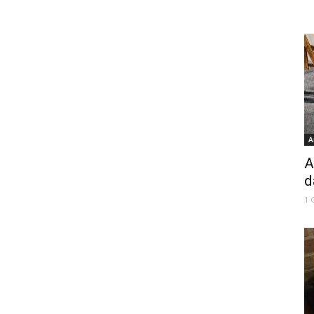
A
A
d
1 