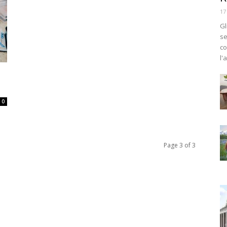
17
Gl
se
co
l'
0
Page 3 of 3