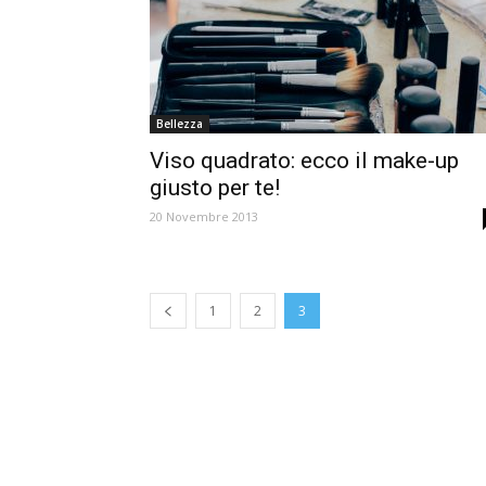
Bellezza
Viso quadrato: ecco il make-up
giusto per te!
20 Novembre 2013
1
2
3