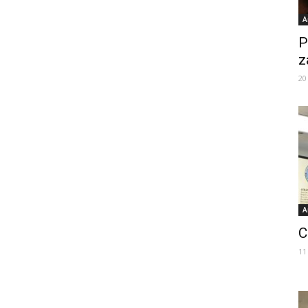
A
P
z
20
A
C
11