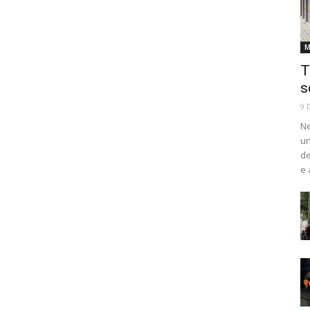
M
T
s
9 
Ne
un
de
e 