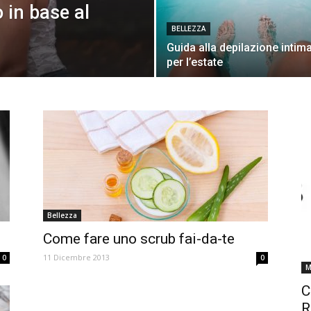
o in base al
BELLEZZA
Guida alla depilazione intim
per l’estate
Bellezza
Come fare uno scrub fai-da-te
11 Dicembre 2013
0
0
M
C
R