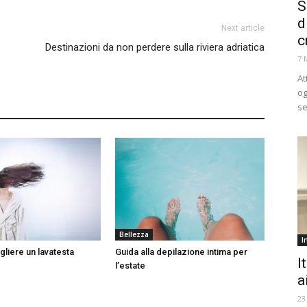
S
d
Next article
c
Destinazioni da non perdere sulla riviera adriatica
7 
At
og
se
Bellezza
I
liere un lavatesta
Guida alla depilazione intima per
I
l’estate
a
23