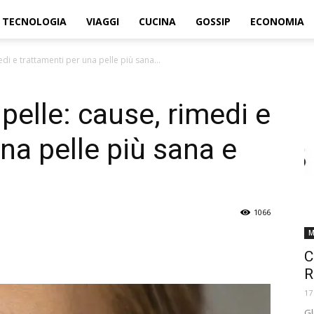
TECNOLOGIA
VIAGGI
CUCINA
GOSSIP
ECONOMIA
edi e trattamenti per una pelle più sana...
 pelle: cause, rimedi e
na pelle più sana e
1066
M
C
R
17
Gl