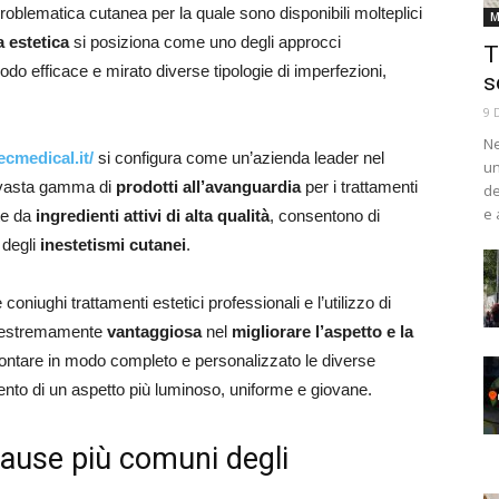
blematica cutanea per la quale sono disponibili molteplici
M
 estetica
si posiziona come uno degli approcci
T
o efficace e mirato diverse tipologie di imperfezioni,
s
9 
Ne
tecmedical.it/
si configura come un’azienda leader nel
un
na vasta gamma di
prodotti all’avanguardia
per i trattamenti
de
e 
ate da
ingredienti attivi di alta qualità
, consentono di
e degli
inestetismi cutanei
.
oniughi trattamenti estetici professionali e l’utilizzo di
si estremamente
vantaggiosa
nel
migliorare l’aspetto e la
frontare in modo completo e personalizzato le diverse
nto di un aspetto più luminoso, uniforme e giovane.
 cause più comuni degli