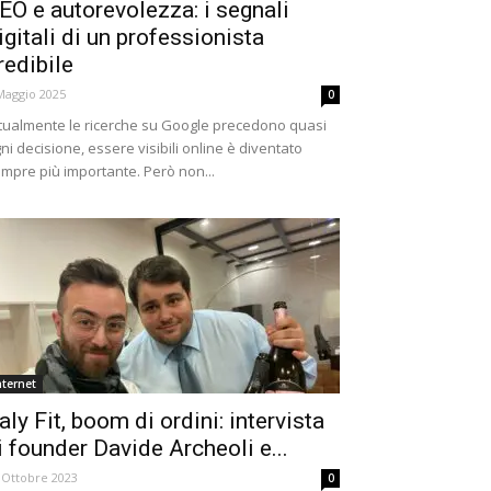
EO e autorevolezza: i segnali
igitali di un professionista
redibile
Maggio 2025
0
tualmente le ricerche su Google precedono quasi
ni decisione, essere visibili online è diventato
mpre più importante. Però non...
nternet
taly Fit, boom di ordini: intervista
i founder Davide Archeoli e...
 Ottobre 2023
0