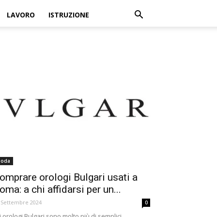
LAVORO
ISTRUZIONE
oda
omprare orologi Bulgari usati a
oma: a chi affidarsi per un...
 Settembre 2024
0
i orologi Bulgari sono molto più di semplici