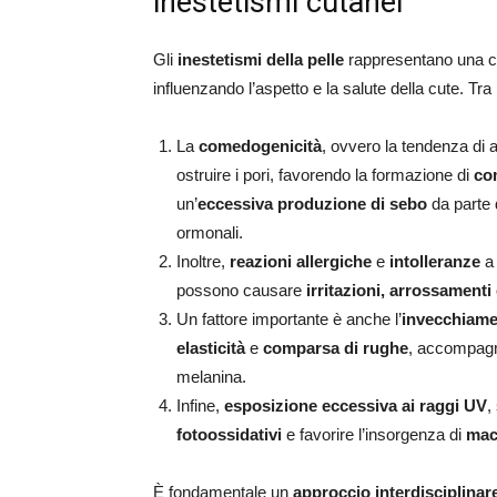
inestetismi cutanei
Gli
inestetismi della pelle
rappresentano una c
influenzando l’aspetto e la salute della cute. Tra
La
comedogenicità
, ovvero la tendenza di a
ostruire i pori, favorendo la formazione di
co
un’
eccessiva produzione di sebo
da parte 
ormonali.
Inoltre,
reazioni allergiche
e
intolleranze
a 
possono causare
irritazioni, arrossament
Un fattore importante è anche l’
invecchiame
elasticità
e
comparsa di rughe
, accompag
melanina.
Infine,
esposizione eccessiva ai raggi UV
,
fotoossidativi
e favorire l’insorgenza di
mac
È fondamentale un
approccio interdisciplinar