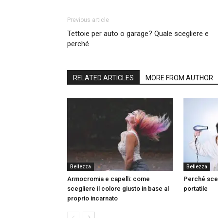
Previous article
Tettoie per auto o garage? Quale scegliere e
perché
RELATED ARTICLES
MORE FROM AUTHOR
Bellezza
Bellezza
Armocromia e capelli: come
Perché sceg
scegliere il colore giusto in base al
portatile
proprio incarnato