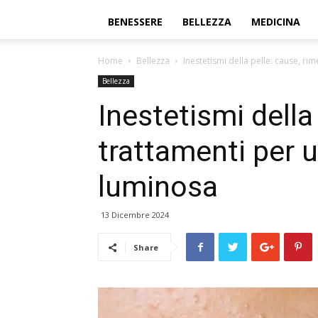
BENESSERE
BELLEZZA
MEDICINA
Home
Bellezza
Inestetismi della pelle: cause, rim
Bellezza
Inestetismi della
trattamenti per u
luminosa
13 Dicembre 2024
Share