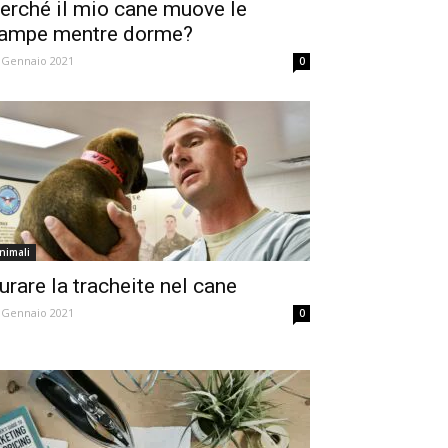
erché il mio cane muove le
ampe mentre dorme?
 Gennaio 2021
0
nimali
urare la tracheite nel cane
 Gennaio 2021
0