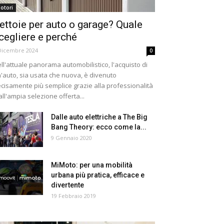
otori
ettoie per auto o garage? Quale
cegliere e perché
Dicembre 2024
0
ll'attuale panorama automobilistico, l'acquisto di
'auto, sia usata che nuova, è divenuto
cisamente più semplice grazie alla professionalità
all'ampia selezione offerta...
Dalle auto elettriche a The Big
Bang Theory: ecco come la...
9 Gennaio 2020
MiMoto: per una mobilità
urbana più pratica, efficace e
divertente
19 Febbraio 2019