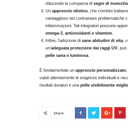
riducendo la comparsa di
segni di invecch
Un
approccio olistico
, che combini trattame
vantaggioso nel contrastare problematiche c
infiammazioni. Tali integratori possono apport
omega-3, antiossidanti e vitamine
.
Infine, l’adozione di
sane abitudini di vita
, 
un’
adeguata protezione dai raggi UV
, può
pelle sana e luminosa
.
È fondamentale un
approccio personalizzato
,
valuti attentamente le esigenze individuali e ra
risultati duraturi e una
pelle visibilmente migli
Share