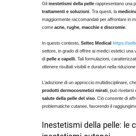
Gli
inestetismi della pelle
rappresentano una pro
trattamenti e soluzioni
. Tra questi, la
medicina
maggiormente raccomandati per affrontare in mod
come
acne, rughe, macchie e discromie
.
In questo contesto,
Seltec Medical
https://sel
settore, in grado di offrire ai medici estetici u
di
pelle e capelli
. Tali formulazioni, caratterizz
ottenere risultati visibili e duraturi nella riduzion
L’adozione di un approccio multidisciplinare, che c
prodotti dermocosmetici mirati
, può rivelar
salute della pelle del viso
. Ciò consente di af
problematiche cutanee, favorendo il raggiungime
Inestetismi della pelle: le