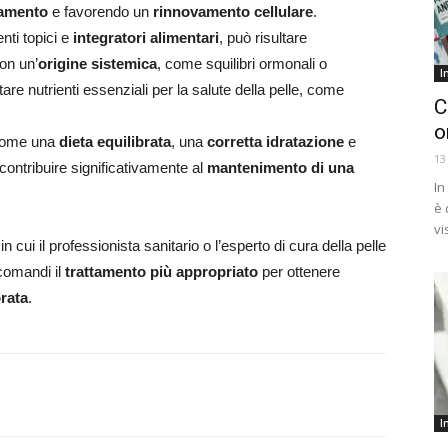
iamento
e favorendo un
rinnovamento cellulare
.
nti topici e
integratori alimentari
, può risultare
on un’
origine sistemica
, come squilibri ormonali o
I
are nutrienti essenziali per la salute della pelle, come
C
o
come una
dieta equilibrata
, una
corretta idratazione
e
13
 contribuire significativamente al
mantenimento di una
In
è 
vi
 in cui il professionista sanitario o l’esperto di cura della pelle
ccomandi il
trattamento più appropriato
per ottenere
orata
.
I