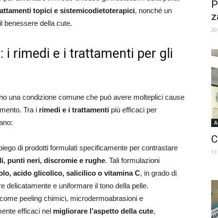
P
attamenti topici e sistemicodietoterapici
, nonché un
z
il benessere della cute.
20
: i rimedi e i trattamenti per gli
no una condizione comune che può avere molteplici cause
amento. Tra i
rimedi e i trattamenti
più efficaci per
rano:
A
C
piego di prodotti formulati specificamente per contrastare
11
li, punti neri, discromie e rughe
. Tali formulazioni
olo, acido glicolico, salicilico o vitamina C
, in grado di
e delicatamente e uniformare il tono della pelle.
 come peeling chimici, microdermoabrasioni e
ente efficaci nel
migliorare l’aspetto della cute
,