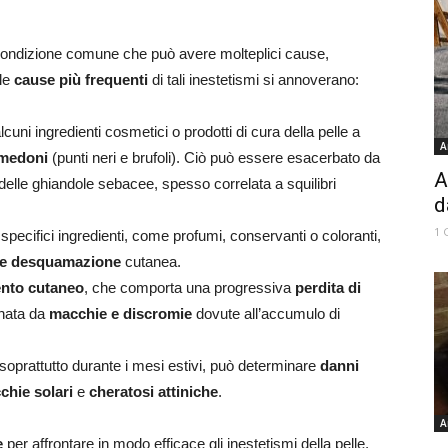
ondizione comune che può avere molteplici cause,
 le
cause più frequenti
di tali inestetismi si annoverano:
lcuni ingredienti cosmetici o prodotti di cura della pelle a
A
medoni
(punti neri e brufoli). Ciò può essere esacerbato da
A
delle ghiandole sebacee, spesso correlata a squilibri
d
1 
specifici ingredienti, come profumi, conservanti o coloranti,
i e desquamazione
cutanea.
nto cutaneo
, che comporta una progressiva
perdita di
nata da
macchie e discromie
dovute all’accumulo di
 soprattutto durante i mesi estivi, può determinare
danni
chie solari
e
cheratosi attiniche
.
A
e
per affrontare in modo efficace gli inestetismi della pelle,