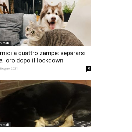
nimali
mici a quattro zampe: separarsi
a loro dopo il lockdown
Giugno 2021
0
nimali