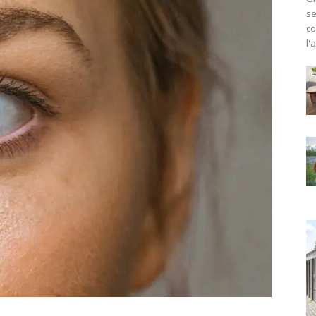
se
co
l'