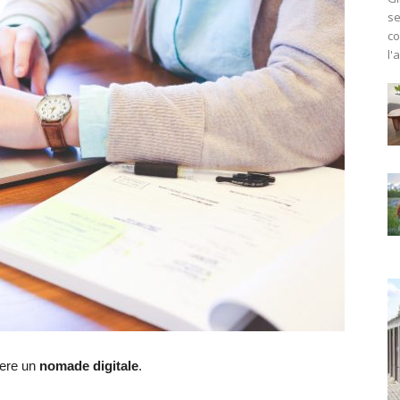
se
co
l'
sere un
nomade digitale
.