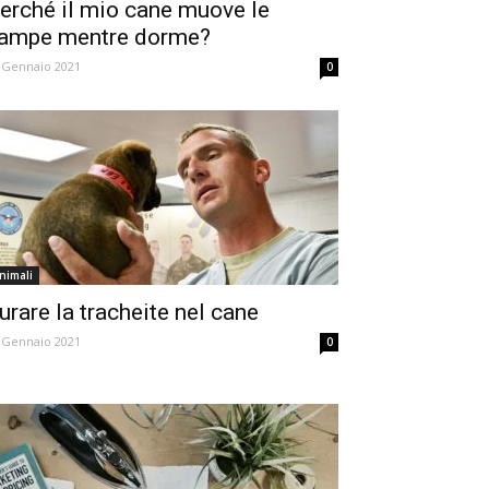
erché il mio cane muove le
ampe mentre dorme?
 Gennaio 2021
0
nimali
urare la tracheite nel cane
 Gennaio 2021
0