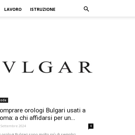
LAVORO
ISTRUZIONE
oda
omprare orologi Bulgari usati a
oma: a chi affidarsi per un...
 Settembre 2024
0
i orologi Bulgari sono molto più di semplici