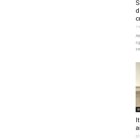
S
d
c
7 
At
og
se
I
I
a
23