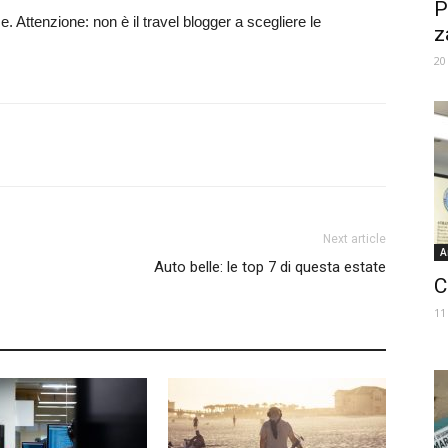
P
. Attenzione: non è il travel blogger a scegliere le
z
20
Next article
A
Auto belle: le top 7 di questa estate
C
11