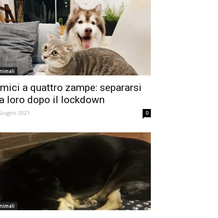
nimali
mici a quattro zampe: separarsi
a loro dopo il lockdown
Giugno 2021
0
nimali