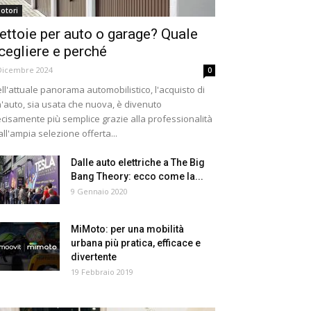
otori
ettoie per auto o garage? Quale
cegliere e perché
Dicembre 2024
0
ll'attuale panorama automobilistico, l'acquisto di
'auto, sia usata che nuova, è divenuto
cisamente più semplice grazie alla professionalità
all'ampia selezione offerta...
Dalle auto elettriche a The Big
Bang Theory: ecco come la...
9 Gennaio 2020
MiMoto: per una mobilità
urbana più pratica, efficace e
divertente
19 Febbraio 2019