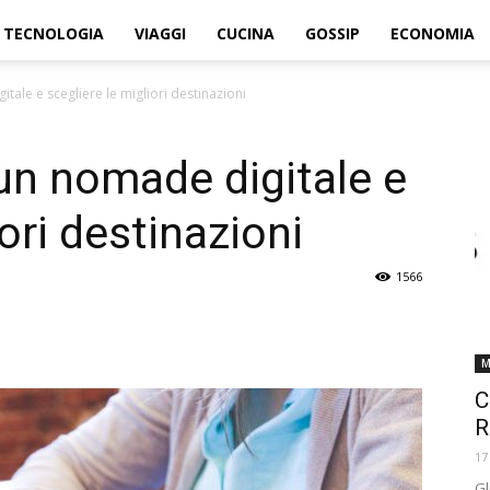
TECNOLOGIA
VIAGGI
CUCINA
GOSSIP
ECONOMIA
ale e scegliere le migliori destinazioni
un nomade digitale e
iori destinazioni
1566
M
C
R
17
Gl