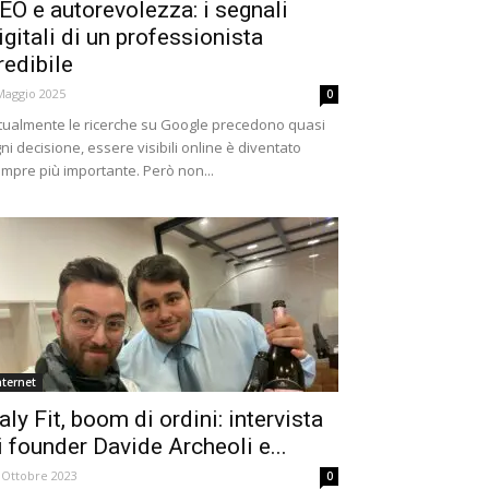
EO e autorevolezza: i segnali
igitali di un professionista
redibile
Maggio 2025
0
tualmente le ricerche su Google precedono quasi
ni decisione, essere visibili online è diventato
mpre più importante. Però non...
nternet
taly Fit, boom di ordini: intervista
i founder Davide Archeoli e...
 Ottobre 2023
0