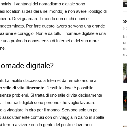
llennials. I vantaggi del nomadismo digitale sono
M
si location si desidera nel mondo) e non avere l’obbligo di
T
 libertà. Devi guardare il mondo con occhi nuovi e
s
po indeterminato. Per fare questo lavoro servono una grande
9 
azione
e coraggio. Non è da tutti. Il nomade digitale è una
Ne
e una profonda conoscenza di Internet e del suo mare
un
 online.
de
e 
nomade digitale?
li. La facilità d’accesso a Internet da remoto anche a
no
stile di vita itinerante
, flessibile dove è possibile
senza problemi. Si tratta di uno stile di vita decisamente
ggi. I nomadi digitali sono persone che voglio lavorare
e a viaggiare in giro per il mondo. Servono solo un pc
 assolutamente confusi con chi viaggia in zaino in spalla
si ferma a vivere con la gente del posto e lavorano