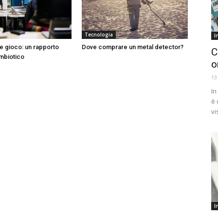
Tecnologia
I
e gioco: un rapporto
Dove comprare un metal detector?
C
imbiotico
o
13
In
è 
vi
I