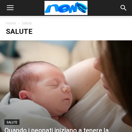
Home
Salute
SALUTE
SALUTE
Quando i neonati iniziano a tenere la