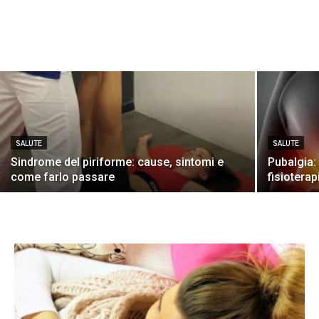
SALUTE
SALUTE
Sindrome del piriforme: cause, sintomi e
Pubalgia: 
come farlo passare
fisioterap