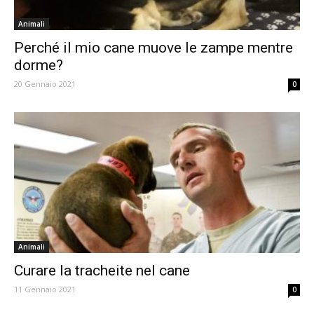
Animali
Perché il mio cane muove le zampe mentre
dorme?
20 Gennaio 2021
0
Animali
Curare la tracheite nel cane
11 Gennaio 2021
0