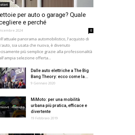
otori
ettoie per auto o garage? Quale
cegliere e perché
Dicembre 2024
0
ll'attuale panorama automobilistico, l'acquisto di
'auto, sia usata che nuova, è divenuto
cisamente più semplice grazie alla professionalità
all'ampia selezione offerta...
Dalle auto elettriche a The Big
Bang Theory: ecco come la...
9 Gennaio 2020
MiMoto: per una mobilità
urbana più pratica, efficace e
divertente
19 Febbraio 2019