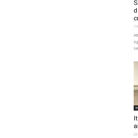
S
d
c
7 
At
og
se
I
I
a
23