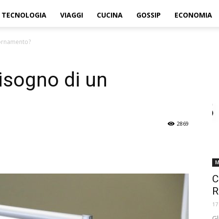
TECNOLOGIA
VIAGGI
CUCINA
GOSSIP
ECONOMIA
iornamento?
bisogno di un
2869
M
C
R
17
Gl