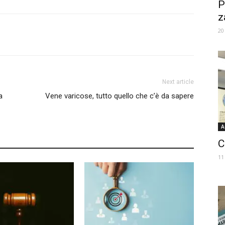
P
z
20
Next article
a
Vene varicose, tutto quello che c’è da sapere
A
C
11