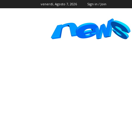
venerdì, Agosto 7, 2026
Sign in / Join
Postlink