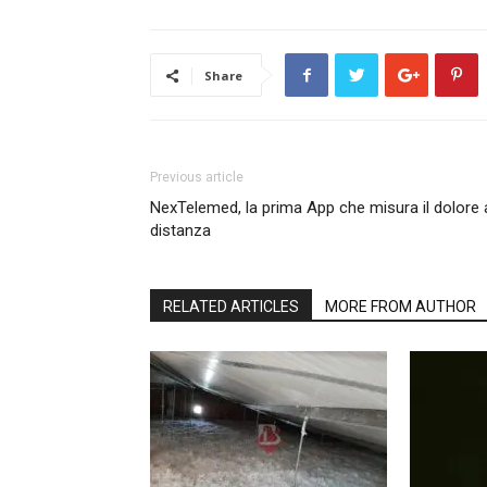
Share
Previous article
NexTelemed, la prima App che misura il dolore 
distanza
RELATED ARTICLES
MORE FROM AUTHOR