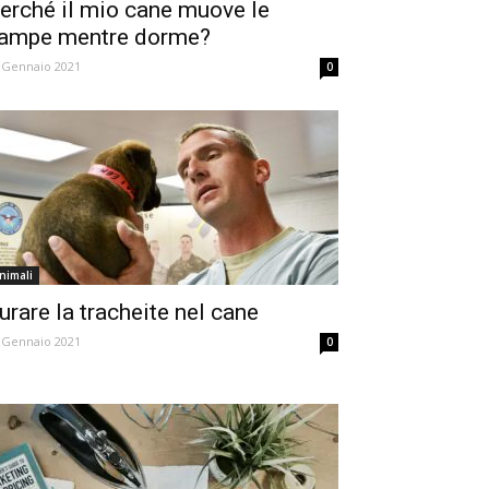
erché il mio cane muove le
ampe mentre dorme?
 Gennaio 2021
0
nimali
urare la tracheite nel cane
 Gennaio 2021
0