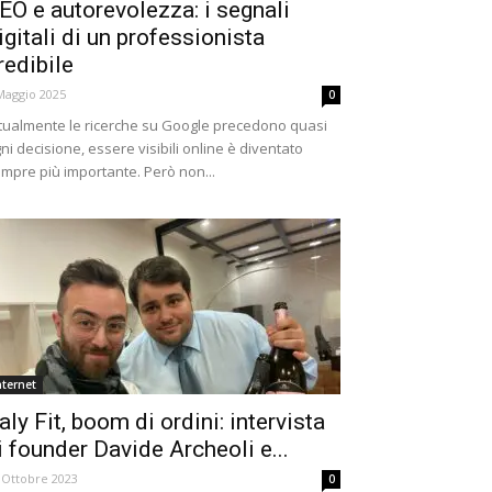
EO e autorevolezza: i segnali
igitali di un professionista
redibile
Maggio 2025
0
tualmente le ricerche su Google precedono quasi
ni decisione, essere visibili online è diventato
mpre più importante. Però non...
nternet
taly Fit, boom di ordini: intervista
i founder Davide Archeoli e...
 Ottobre 2023
0