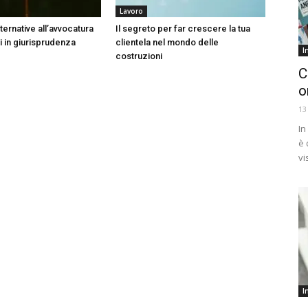
Lavoro
lternative all’avvocatura
Il segreto per far crescere la tua
ti in giurisprudenza
clientela nel mondo delle
I
costruzioni
C
o
13
In
è 
vi
I