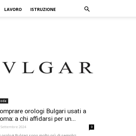
LAVORO
ISTRUZIONE
oda
omprare orologi Bulgari usati a
oma: a chi affidarsi per un...
 Settembre 2024
0
i orologi Bulgari sono molto più di semplici