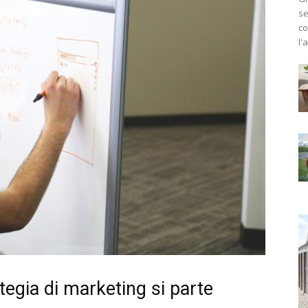
se
co
l'
egia di marketing si parte