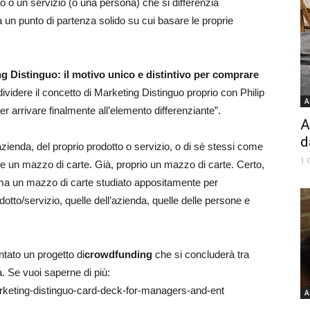
o o un servizio (o una persona) che si differenzia
à un punto di partenza solido su cui basare le proprie
g Distinguo: il motivo unico e distintivo per comprare
videre il concetto di Marketing Distinguo proprio con Philip
A
er arrivare finalmente all’elemento differenziante”.
A
d
azienda, del proprio prodotto o servizio, o di sè stessi come
1 
a e un mazzo di carte. Già, proprio un mazzo di carte. Certo,
 ma un mazzo di carte studiato appositamente per
dotto/servizio, quelle dell’azienda, quelle delle persone e
ntato un progetto di
crowdfunding
che si concluderà tra
a. Se vuoi saperne di più:
rketing-distinguo-card-deck-for-managers-and-ent
A