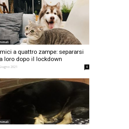
nimali
mici a quattro zampe: separarsi
a loro dopo il lockdown
Giugno 2021
0
nimali