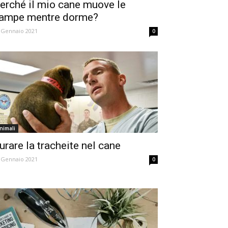
erché il mio cane muove le
ampe mentre dorme?
 Gennaio 2021
0
nimali
urare la tracheite nel cane
 Gennaio 2021
0