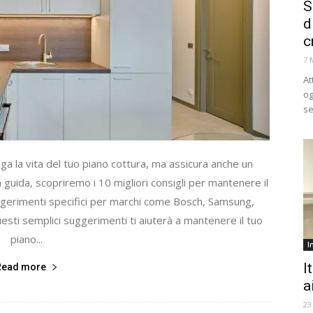
S
d
c
7 
At
og
se
a la vita del tuo piano cottura, ma assicura anche un
 guida, scopriremo i 10 migliori consigli per mantenere il
uggerimenti specifici per marchi come Bosch, Samsung,
questi semplici suggerimenti ti aiuterà a mantenere il tuo
piano...
I
I
Read more
a
23