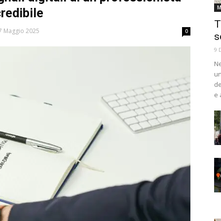
M
redibile
T
7 Maggio 2025
0
s
9 
Ne
un
de
e 