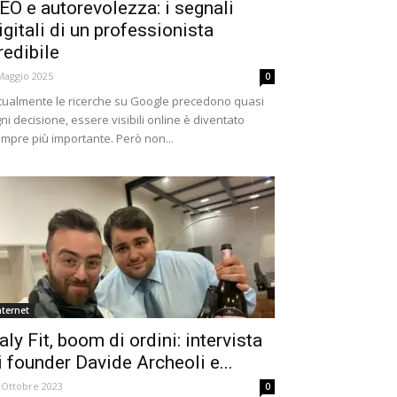
EO e autorevolezza: i segnali
igitali di un professionista
redibile
Maggio 2025
0
tualmente le ricerche su Google precedono quasi
ni decisione, essere visibili online è diventato
mpre più importante. Però non...
nternet
taly Fit, boom di ordini: intervista
i founder Davide Archeoli e...
 Ottobre 2023
0