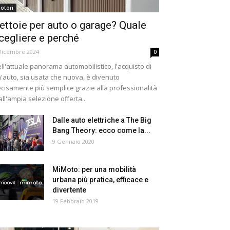
otori
ettoie per auto o garage? Quale
cegliere e perché
Dicembre 2024
0
ll'attuale panorama automobilistico, l'acquisto di
'auto, sia usata che nuova, è divenuto
cisamente più semplice grazie alla professionalità
all'ampia selezione offerta...
Dalle auto elettriche a The Big
Bang Theory: ecco come la...
9 Gennaio 2020
MiMoto: per una mobilità
urbana più pratica, efficace e
divertente
19 Febbraio 2019