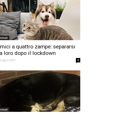
nimali
mici a quattro zampe: separarsi
a loro dopo il lockdown
Giugno 2021
0
nimali