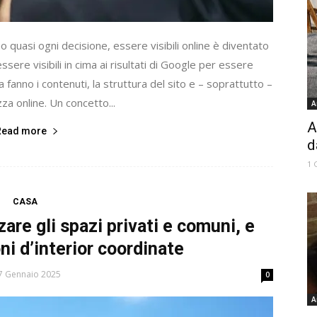
quasi ogni decisione, essere visibili online è diventato
ere visibili in cima ai risultati di Google per essere
 fanno i contenuti, la struttura del sito e – soprattutto –
za online. Un concetto...
A
A
Read more
d
1 
CASA
are gli spazi privati e comuni, e
ni d’interior coordinate
7 Gennaio 2025
0
A