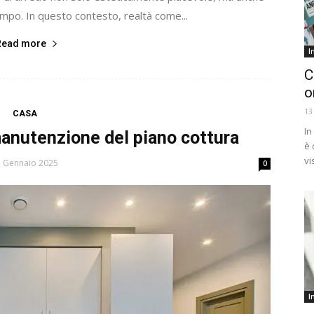
empo. In questo contesto, realtà come...
Read more
I
C
o
13
CASA
In
manutenzione del piano cottura
è 
vi
 Gennaio 2025
0
I