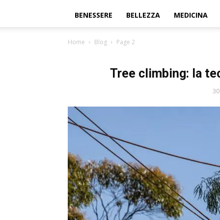
BENESSERE
BELLEZZA
MEDICINA
Home
Blog
Page 2
Tree climbing: la te
30