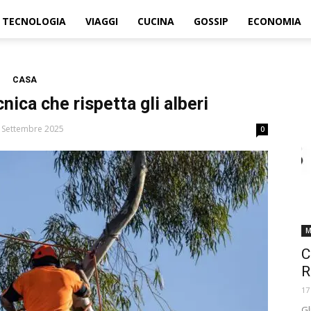
TECNOLOGIA
VIAGGI
CUCINA
GOSSIP
ECONOMIA
CASA
cnica che rispetta gli alberi
 Settembre 2025
0
M
C
R
17
Gl