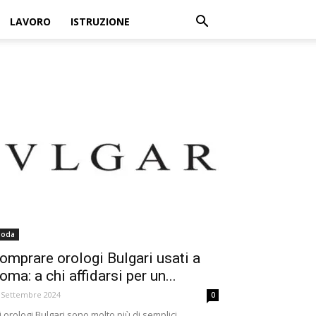
LAVORO
ISTRUZIONE
oda
omprare orologi Bulgari usati a
oma: a chi affidarsi per un...
 Settembre 2024
0
i orologi Bulgari sono molto più di semplici