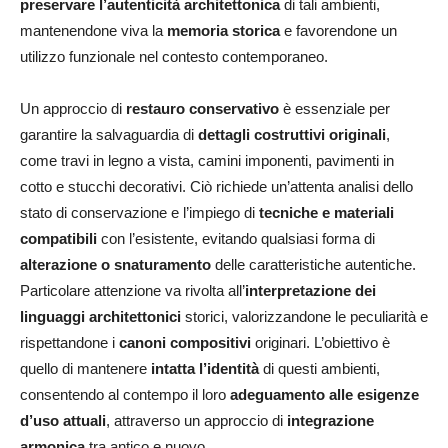
preservare l’autenticità architettonica
di tali ambienti,
mantenendone viva la
memoria storica
e favorendone un
utilizzo funzionale nel contesto contemporaneo.
Un approccio di
restauro conservativo
è essenziale per
garantire la salvaguardia di
dettagli costruttivi originali
,
come travi in legno a vista, camini imponenti, pavimenti in
cotto e stucchi decorativi. Ciò richiede un’attenta analisi dello
stato di conservazione e l’impiego di
tecniche e materiali
compatibili
con l’esistente, evitando qualsiasi forma di
alterazione o snaturamento
delle caratteristiche autentiche.
Particolare attenzione va rivolta all’
interpretazione dei
linguaggi architettonici
storici, valorizzandone le peculiarità e
rispettandone i
canoni compositivi
originari. L’obiettivo è
quello di mantenere
intatta l’identità
di questi ambienti,
consentendo al contempo il loro
adeguamento alle esigenze
d’uso attuali
, attraverso un approccio di
integrazione
armonica
tra antico e nuovo.