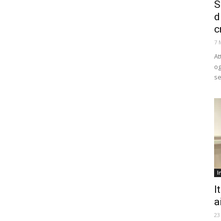
S
d
c
7 
At
og
se
I
I
a
23