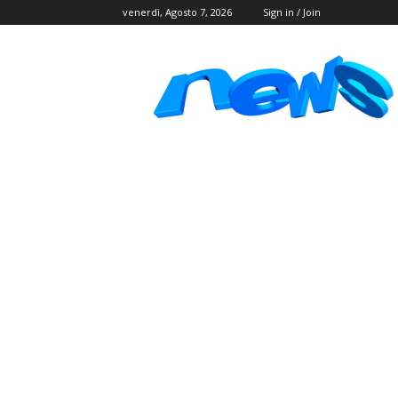
venerdì, Agosto 7, 2026
Sign in / Join
Postlink