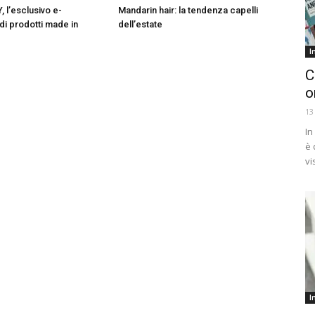
 l’esclusivo e-
Mandarin hair: la tendenza capelli
i prodotti made in
dell’estate
I
C
o
13
In
è 
vi
I