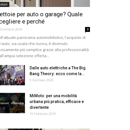
otori
ettoie per auto o garage? Quale
cegliere e perché
Dicembre 2024
0
ll'attuale panorama automobilistico, l'acquisto di
'auto, sia usata che nuova, è divenuto
cisamente più semplice grazie alla professionalità
all'ampia selezione offerta...
Dalle auto elettriche a The Big
Bang Theory: ecco come la...
9 Gennaio 2020
MiMoto: per una mobilità
urbana più pratica, efficace e
divertente
19 Febbraio 2019