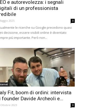
EO e autorevolezza: i segnali
igitali di un professionista
redibile
Maggio 2025
0
tualmente le ricerche su Google precedono quasi
ni decisione, essere visibili online è diventato
mpre più importante. Però non...
nternet
taly Fit, boom di ordini: intervista
i founder Davide Archeoli e...
 Ottobre 2023
0