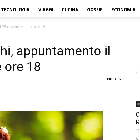
TECNOLOGIA
VIAGGI
CUCINA
GOSSIP
ECONOMIA
l 25 novembre alle ore 18
hi, appuntamento il
 ore 18
1696
M
C
R
17
Gl