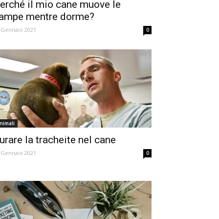
erché il mio cane muove le
ampe mentre dorme?
 Gennaio 2021
0
nimali
urare la tracheite nel cane
 Gennaio 2021
0