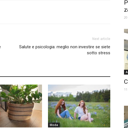
P
z
20
Next article
e
Salute e psicologia: meglio non investire se siete
sotto stress
A
C
11
Moda