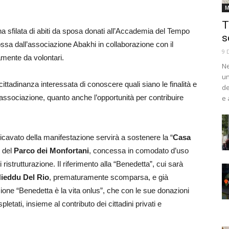
M
T
 sfilata di abiti da sposa donati all’Accademia del Tempo
s
ossa dall’associazione Abakhi in collaborazione con il
9 
mente da volontari.
Ne
un
tadinanza interessata di conoscere quali siano le finalità e
de
’associazione, quanto anche l’opportunità per contribuire
e 
ricavato della manifestazione servirà a sostenere la “
Casa
o del
Parco dei Monfortani
, concessa in comodato d’uso
 ristrutturazione. Il riferimento alla “Benedetta”, cui sarà
ieddu Del Rio
, prematuramente scomparsa, e già
one “Benedetta è la vita onlus”, che con le sue donazioni
pletati, insieme al contributo dei cittadini privati e