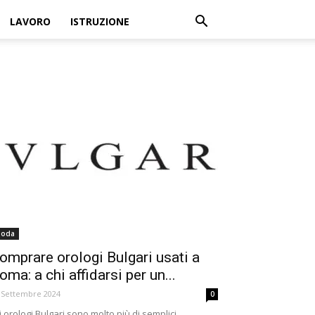
LAVORO
ISTRUZIONE
oda
omprare orologi Bulgari usati a
oma: a chi affidarsi per un...
 Settembre 2024
0
i orologi Bulgari sono molto più di semplici