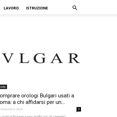
LAVORO
ISTRUZIONE
oda
omprare orologi Bulgari usati a
oma: a chi affidarsi per un...
 Settembre 2024
0
i orologi Bulgari sono molto più di semplici