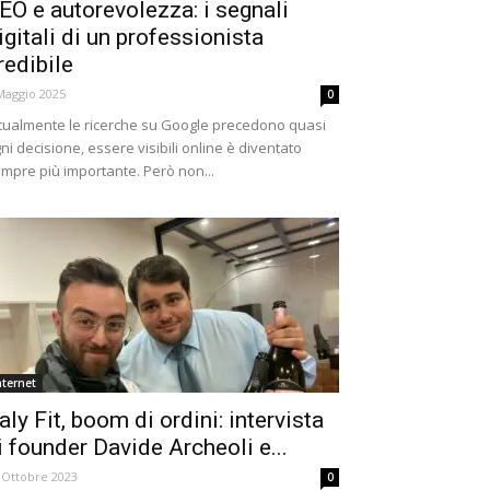
EO e autorevolezza: i segnali
igitali di un professionista
redibile
Maggio 2025
0
tualmente le ricerche su Google precedono quasi
ni decisione, essere visibili online è diventato
mpre più importante. Però non...
nternet
taly Fit, boom di ordini: intervista
i founder Davide Archeoli e...
 Ottobre 2023
0