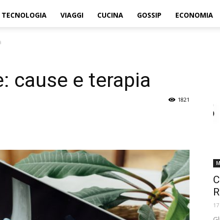
TECNOLOGIA
VIAGGI
CUCINA
GOSSIP
ECONOMIA
a
: cause e terapia
1821
M
C
R
17
Gl