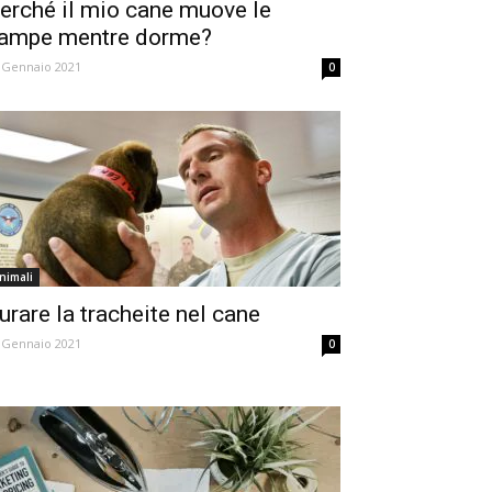
erché il mio cane muove le
ampe mentre dorme?
 Gennaio 2021
0
nimali
urare la tracheite nel cane
 Gennaio 2021
0