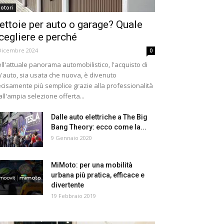
otori
ettoie per auto o garage? Quale
cegliere e perché
Dicembre 2024
0
ll'attuale panorama automobilistico, l'acquisto di
'auto, sia usata che nuova, è divenuto
cisamente più semplice grazie alla professionalità
all'ampia selezione offerta...
Dalle auto elettriche a The Big
Bang Theory: ecco come la...
9 Gennaio 2020
MiMoto: per una mobilità
urbana più pratica, efficace e
divertente
19 Febbraio 2019