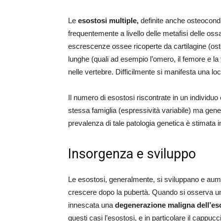
Le
esostosi multiple,
definite anche osteocondr
frequentemente a livello delle metafisi delle oss
escrescenze ossee ricoperte da cartilagine (os
lunghe (quali ad esempio l’omero, il femore e la 
nelle vertebre. Difficilmente si manifesta una lo
Il numero di esostosi riscontrate in un individuo 
stessa famiglia (espressività variabile) ma gene
prevalenza di tale patologia genetica è stimata in
Insorgenza e sviluppo
Le esostosi, generalmente, si sviluppano e aume
crescere dopo la pubertà. Quando si osserva una 
innescata una
degenerazione maligna dell’es
questi casi l’esostosi, e in particolare il cappu