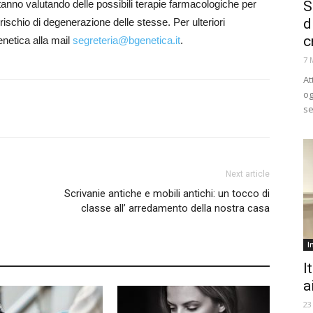
 stanno valutando delle possibili terapie farmacologiche per
S
d
 rischio di degenerazione delle stesse. Per ulteriori
c
enetica alla mail
segreteria@bgenetica.it
.
7 
At
og
se
Next article
Scrivanie antiche e mobili antichi: un tocco di
classe all’ arredamento della nostra casa
I
I
a
23