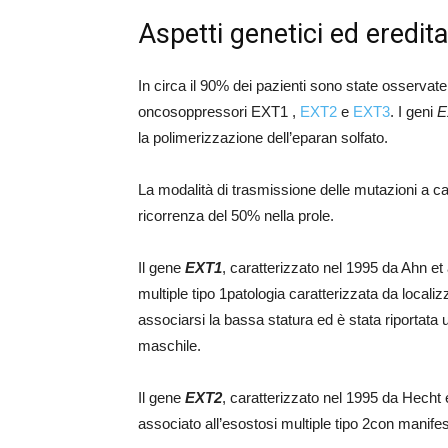
Aspetti genetici ed eredita
In circa il 90% dei pazienti sono state osservate
oncosoppressori EXT1 ,
EXT2
e
EXT3
. I geni
E
la polimerizzazione dell’eparan solfato.
La modalità di trasmissione delle mutazioni a ca
ricorrenza del 50% nella prole.
Il gene
EXT1
, caratterizzato nel 1995 da Ahn et a
multiple tipo 1patologia caratterizzata da local
associarsi la bassa statura ed è stata riportata
maschile.
Il gene
EXT2
, caratterizzato nel 1995 da Hecht et
associato all’esostosi multiple tipo 2con manifest