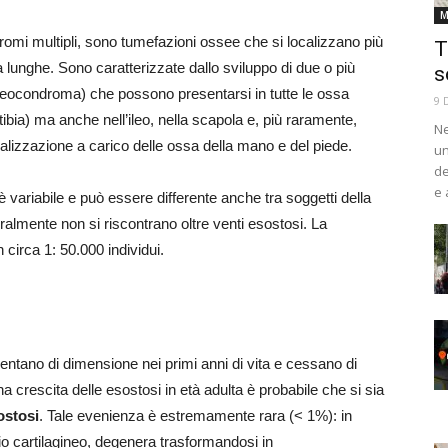
M
omi multipli, sono tumefazioni ossee che si localizzano più
T
a lunghe. Sono caratterizzate dallo sviluppo di due o più
s
teocondroma) che possono presentarsi in tutte le ossa
9 
tibia) ma anche nell’ileo, nella scapola e, più raramente,
Ne
calizzazione a carico delle ossa della mano e del piede.
un
de
e 
è variabile e può essere differente anche tra soggetti della
ralmente non si riscontrano oltre venti esostosi. La
 circa 1: 50.000 individui.
ntano di dimensione nei primi anni di vita e cessano di
crescita delle esostosi in età adulta è probabile che si sia
ostosi
. Tale evenienza è estremamente rara (< 1%): in
ccio cartilagineo, degenera trasformandosi in