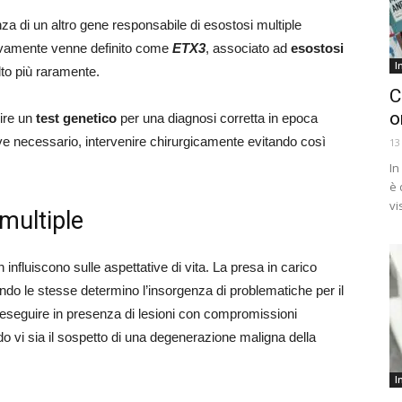
nza di un altro gene responsabile di esostosi multiple
ivamente venne definito come
ETX3
, associato ad
esostosi
I
lto più raramente.
C
o
uire un
test genetico
per una diagnosi corretta in epoca
ve necessario, intervenire chirurgicamente evitando così
13
In
è 
vi
multiple
 influiscono sulle aspettative di vita. La presa in carico
do le stesse determino l’insorgenza di problematiche per il
a eseguire in presenza di lesioni con compromissioni
do vi sia il sospetto di una degenerazione maligna della
I