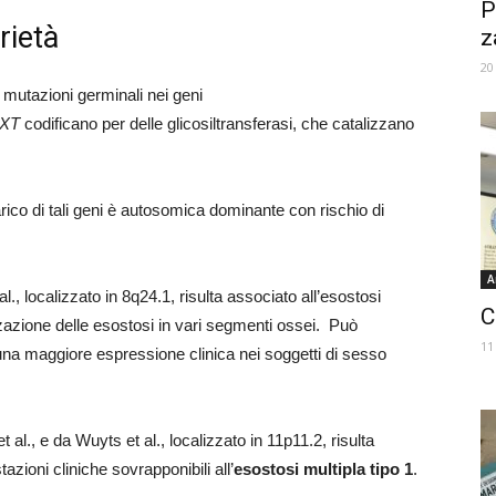
P
rietà
z
20
 mutazioni germinali nei geni
XT
codificano per delle glicosiltransferasi, che catalizzano
rico di tali geni è autosomica dominante con rischio di
A
l., localizzato in 8q24.1, risulta associato all’esostosi
C
izzazione delle esostosi in vari segmenti ossei. Può
11
 una maggiore espressione clinica nei soggetti di sesso
 al., e da Wuyts et al., localizzato in 11p11.2, risulta
azioni cliniche sovrapponibili all’
esostosi multipla tipo 1
.