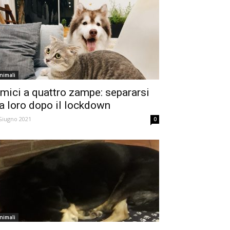
nimali
mici a quattro zampe: separarsi
a loro dopo il lockdown
Giugno 2021
0
nimali