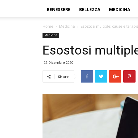
BENESSERE
BELLEZZA
MEDICINA
Home
Medicina
Esostosi multiple: cause e terapi
Medicina
Esostosi multiple
22 Dicembre 2020
Share